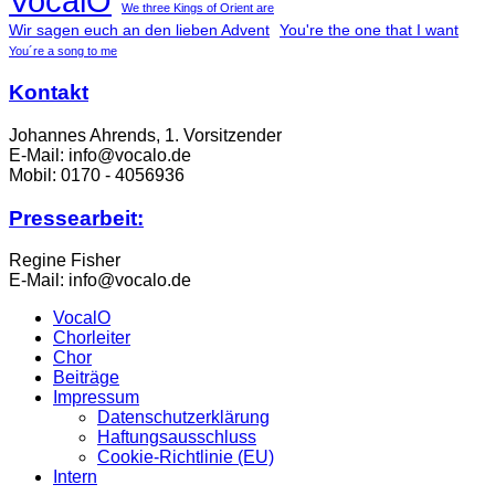
VocalO
We three Kings of Orient are
Wir sagen euch an den lieben Advent
You're the one that I want
You´re a song to me
Kontakt
Johannes Ahrends, 1. Vorsitzender
E-Mail: info@vocalo.de
Mobil: 0170 - 4056936
Pressearbeit:
Regine Fisher
E-Mail: info@vocalo.de
VocalO
Chorleiter
Chor
Beiträge
Impressum
Datenschutzerklärung
Haftungsausschluss
Cookie-Richtlinie (EU)
Intern