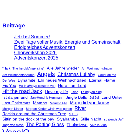
Beiträge
Jetzt ist Sommer!
Zwei Tage voller Musik, Energie und Gemeinschaft
Erfolgreiches Adventskonzert
Chorworkshop 2026
Adventskonzert 2025
Alle Jahre wieder
"Hark! The herold Angel sing"
Am Weihnachtsbaum
Angels
Christmas Lullaby
Am Weihnachtsbaume
Count on me
Dynamite
EIn neues Weihnachtslied
Eternal Flame
Der Weg
Fix You
Here I am Lord
He is always close to you
Hit the road Jack
I love my life
I sing
I sing you sing
Ist da jemand
Jingle Bells
Land Unter
Jan-Hendrik Herrmann
Jul Jul
Mary did you know
Last Christmas
Mambo
Mamma Mia
River
Morgen Kinder
Morgen Kinder wirds was geben
Rockin around the Christmas Tree
S.O.S
Sittin on the dock of the bay
Siyahamba
Stille Nacht
stralende Jul"
The Parting Glass
Thulasizwe
Tage wie diese
Viva la Vida