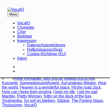
Zum
Inhalt
springen
Schlagwort:
Heal the world
Menü
VocalO
Schön, dass du Spaß am Singen hast!
VocalO
Chorleiter
Sommerkonzert 2023
Chor
Beiträge
Impressum
Datenschutzerklärung
Ein mitreißendes Konzert“, so titelte der Kölner
Haftungsausschluss
Stadtanzeiger am 06. Juni 2023 nach unserem Auftritt im
Cookie-Richtlinie (EU)
Geske-Haus der Musikschule in Erftstadt-Liblar.
Intern
„Sommerkonzert
weiterlesen
Folge
2023“
Autor
Veröffentlicht
Kategorien
uns
Folge
am
auf
uns
Anke Richardt
6. Juni 2023
9. August 2025
Chor
,
Facebook
bei
Schlagwörter
Konzerte
,
Sommerkonzert
Angels
,
Auf anderen Wegen
,
Heal
Instagram
the world
,
Heaven is a wonderful place
,
Hit the road Jack
,
How can I keep from singing
,
I love my life
,
I set my sail
,
Mambo
,
Pretty Woman
,
Sittin on the dock of the bay
,
Siyahamba
,
So soll es bleiben
,
Stääne
,
The Parting Glass
,
Thulasizwe
,
VocalO